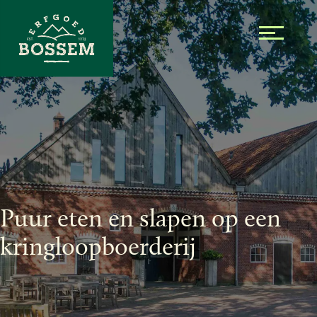
Skip to the content
Puur eten en slapen
op een
kringloopboerderij