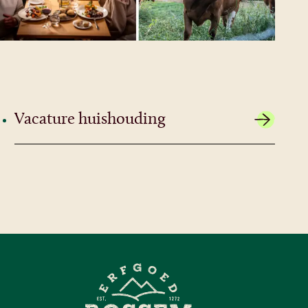
Vacature huishouding
Ons team kan versterking gebruiken.
Die van aanpakken en gezelligheid houdt. Als
medewerker huishouding zorg je er samen
met je collega’s voor dat de verschillende
accommodaties en overige ruimtes er
schoon en piekfijn uitzien voor onze gasten.
Het volgende kun je van ons verwachten:
– In overleg 12-15 uur per week.