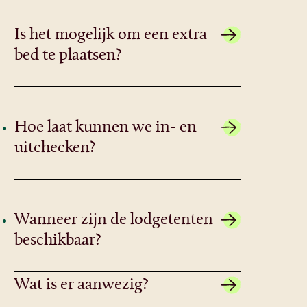
Is het mogelijk om een extra
bed te plaatsen?
Een extra bed plaatsen is mogelijk in
een STOER lodgetent XL, en in elk type
Hoe laat kunnen we in- en
lodgetent past een babybed.
uitchecken?
Incheck vanaf 14 uur | uitcheck 11 uur.
Wanneer zijn de lodgetenten
beschikbaar?
Logeren in een lodgetent is mogelijk
Wat is er aanwezig?
van half maart tot half oktober.