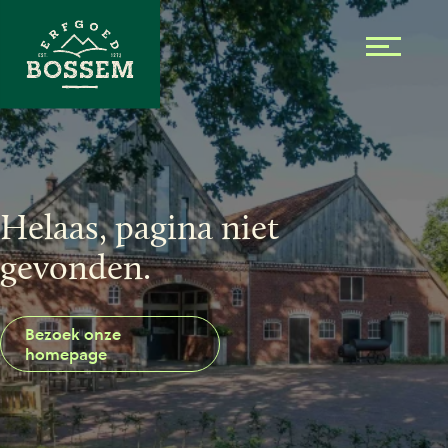
Skip to the content
Helaas, pagina niet
gevonden.
Bezoek onze
homepage